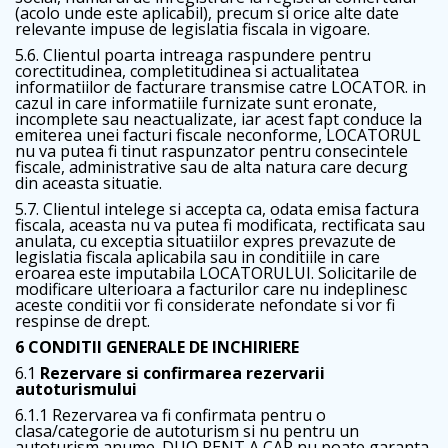
(acolo unde este aplicabil), precum si orice alte date
relevante impuse de legislatia fiscala in vigoare.
5.6. Clientul poarta intreaga raspundere pentru
corectitudinea, completitudinea si actualitatea
informatiilor de facturare transmise catre LOCATOR. in
cazul in care informatiile furnizate sunt eronate,
incomplete sau neactualizate, iar acest fapt conduce la
emiterea unei facturi fiscale neconforme, LOCATORUL
nu va putea fi tinut raspunzator pentru consecintele
fiscale, administrative sau de alta natura care decurg
din aceasta situatie.
5.7. Clientul intelege si accepta ca, odata emisa factura
fiscala, aceasta nu va putea fi modificata, rectificata sau
anulata, cu exceptia situatiilor expres prevazute de
legislatia fiscala aplicabila sau in conditiile in care
eroarea este imputabila LOCATORULUI. Solicitarile de
modificare ulterioara a facturilor care nu indeplinesc
aceste conditii vor fi considerate nefondate si vor fi
respinse de drept.
6 CONDITII GENERALE DE INCHIRIERE
6.1
Rezervare si confirmarea rezervarii
autoturismului
6.1.1 Rezervarea va fi confirmata pentru o
clasa/categorie de autoturism si nu pentru un
autoturism anume. DUO RENT A CAR nu poate garanta