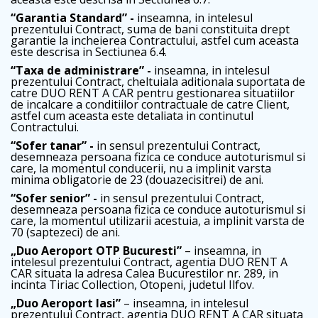
“Garantia Standard” -
inseamna, in intelesul
prezentului Contract, suma de bani constituita drept
garantie la incheierea Contractului, astfel cum aceasta
este descrisa in Sectiunea 6.4.
“Taxa de administrare” -
inseamna, in intelesul
prezentului Contract, cheltuiala aditionala suportata de
catre DUO RENT A CAR pentru gestionarea situatiilor
de incalcare a conditiilor contractuale de catre Client,
astfel cum aceasta este detaliata in continutul
Contractului.
“Sofer tanar” -
in sensul prezentului Contract,
desemneaza persoana fizica ce conduce autoturismul si
care, la momentul conducerii, nu a implinit varsta
minima obligatorie de 23 (douazecisitrei) de ani.
“Sofer senior” -
in sensul prezentului Contract,
desemneaza persoana fizica ce conduce autoturismul si
care, la momentul utilizarii acestuia, a implinit varsta de
70 (saptezeci) de ani.
„Duo Aeroport OTP Bucuresti”
– inseamna, in
intelesul prezentului Contract, agentia DUO RENT A
CAR situata la adresa Calea Bucurestilor nr. 289, in
incinta Tiriac Collection, Otopeni, judetul Ilfov.
„Duo Aeroport Iasi”
– inseamna, in intelesul
prezentului Contract, agentia DUO RENT A CAR situata