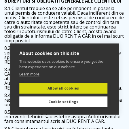
8 DREPTURI SI OBLIGATII GENERALE ALE CLIENTULUI
8.1 Clientul trebuie sa se afle permanent in posesia
unui permis de conducere valabil. Daca indiferent din ce
motiv, Clientului ii este retras permisul de conducere de
catre o autoritate competenta sau de control din tara
sau din strainatate, este strict interzisa continuarea
folosirii autoturismului de catre Client, acesta avand
obligatia de a informa DUO RENT A CAR in cel mai scurt
timp posibil.
8.2 Autoturismul nu poate fi condus decat de
semnatarul acestui Contract sau numai de o persoana
About cookies on this site
specificata in Contractul si autorizata de catre DUO
RENT A CAR ca sofer aditional.
This website uses cookies to ensure you get the
best experience on our website.
8.3 Clientul are obligatia sa instiinteze DUO RENT A
CAR, la solicitarea acesteia, cu privire la locul unde se
Learn more
afla Autoturismul Inchiriat si sa permita examinarea
Autoturismului Inchiriat de catre reprezentantii DUO
RENT A CAR, in maxim 24 de ore de la cererea acesteia.
Allow all cookies
8.4 Clientul se angajeaza sa conduca Autoturismul
respectand toate dispozitiile legale privind conducerea
Cookie settings
unui autoturism pe drumurile publice.
8.5 Clientul se angajeaza sa nu faca si sa nu permita
interventii tehnice sau estetice asupra Autoturismului
fara consimtamantul scris al DUO RENT A CAR.
8.6 Clientul nu va lasa in nici un fel de circumstanta