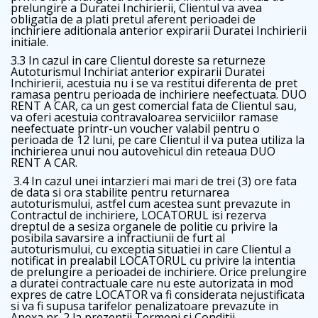
prelungire a Duratei Inchirierii, Clientul va avea
obligatia de a plati pretul aferent perioadei de
inchiriere aditionala anterior expirarii Duratei Inchirierii
initiale.
3.3 In cazul in care Clientul doreste sa returneze
Autoturismul Inchiriat anterior expirarii Duratei
Inchirierii, acestuia nu i se va restitui diferenta de pret
ramasa pentru perioada de inchiriere neefectuata. DUO
RENT A CAR, ca un gest comercial fata de Clientul sau,
va oferi acestuia contravaloarea serviciilor ramase
neefectuate printr-un voucher valabil pentru o
perioada de 12 luni, pe care Clientul il va putea utiliza la
inchirierea unui nou autovehicul din reteaua DUO
RENT A CAR.
3.4 In cazul unei intarzieri mai mari de trei (3) ore fata
de data si ora stabilite pentru returnarea
autoturismului, astfel cum acestea sunt prevazute in
Contractul de inchiriere, LOCATORUL isi rezerva
dreptul de a sesiza organele de politie cu privire la
posibila savarsire a infractiunii de furt al
autoturismului, cu exceptia situatiei in care Clientul a
notificat in prealabil LOCATORUL cu privire la intentia
de prelungire a perioadei de inchiriere. Orice prelungire
a duratei contractuale care nu este autorizata in mod
expres de catre LOCATOR va fi considerata nejustificata
si va fi supusa tarifelor penalizatoare prevazute in
Anexa nr. 2 la prezentii Termeni si Conditii.