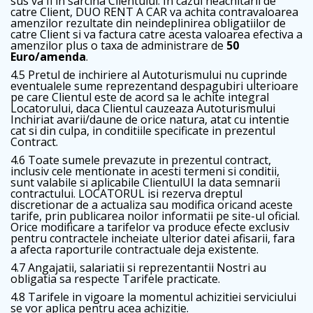
sus va fi in sarcina Clientului. In cazul neachitarii de
catre Client, DUO RENT A CAR va achita contravaloarea
amenzilor rezultate din neindeplinirea obligatiilor de
catre Client si va factura catre acesta valoarea efectiva a
amenzilor plus o taxa de administrare de
50
Euro/amenda
.
4.5 Pretul de inchiriere al Autoturismului nu cuprinde
eventualele sume reprezentand despagubiri ulterioare
pe care Clientul este de acord sa le achite integral
Locatorului, daca Clientul cauzeaza Autoturismului
Inchiriat avarii/daune de orice natura, atat cu intentie
cat si din culpa, in conditiile specificate in prezentul
Contract.
4.6 Toate sumele prevazute in prezentul contract,
inclusiv cele mentionate in acesti termeni si conditii,
sunt valabile si aplicabile ClientulUI la data semnarii
contractului. LOCATORUL isi rezerva dreptul
discretionar de a actualiza sau modifica oricand aceste
tarife, prin publicarea noilor informatii pe site-ul oficial.
Orice modificare a tarifelor va produce efecte exclusiv
pentru contractele incheiate ulterior datei afisarii, fara
a afecta raporturile contractuale deja existente.
4.7 Angajatii, salariatii si reprezentantii Nostri au
obligatia sa respecte Tarifele practicate.
4.8 Tarifele in vigoare la momentul achizitiei serviciului
se vor aplica pentru acea achizitie.