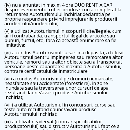
(iv) nu a anuntat in maxim 4 ore DUO RENT A CAR
despre evenimentul rutier produs si nu a completat la
returnarea Autoturismului Inchiriat declaratia pe
proprie raspundere privind imprejurarile producerii
accidentului/incidentului;
(v) a utilizat Autoturismul in scopuri ilicite/ilegale, cum
ar fi contrabanda, transportul ilegal de articole sau
bunuri, furtul, etc., fara ca aceasta enumerare sa fie
limitativa;
(vi) a condus Autoturismul cu sarcina depasita, a folosit
Autoturismul pentru impingerea sau remorcarea altor
vehicule, remorci sau a altor obiecte sau a transportat
persoane peste capacitatea maxima a Autoturismului,
contrare certificatului de inmatriculare;
(vii) a condus Autoturismul pe drumuri nemarcate,
neasfaltate sau accidentate (forestiere), in zone
inundate sau la traversarea unor cursuri de apa
rezultand daune/avarii produse Autoturismului
Inchiriat;
(viii) a utilizat Autoturismul in concursuri, curse sau
teste auto rezultand daune/avarii produse
Autoturismului Inchiriat;
(ix) a utilizat neadecvat (contrar specificatiilor
producatorului) sau distructiv Autoturismul, fapt ce a