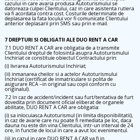
cazului in care avaria produsa Autoturismului se
datoreaza culpei Clientului, caz in care asistenta rutiera
va fi acordata contra cost. Costurile determinate de
deplasarea la fata locului vor fi comunicate Clientului
anterior deplasarii prin SMS sau prin e-mail.
7 DREPTURI SI OBLIGATII ALE DUO RENT A CAR
7.1 DUO RENT A CAR are obligatia de a transmite
Clientului dreptul de folosinta asupra Autoturismului
Inchiriat ce constituie obiectul Contractului prin:
(i) livrarea Autoturismului Inchiriat;
(ii) inmanarea cheilor si a actelor Autoturismului
Inchiriat (certificat de inmatriculare si polita de
asigurare RCA –in original sau copii conform cu
originalul).
7.2 In caz de accident/incident sau furt/tentativa de furt
dovedita prin document oficial eliberat de organele
abilitate, DUO RENT A CAR are obligatia:
(i) sa inlocuiasca Autoturismul (in limita disponibilitatii),
in caz de avarie care nu poate fi remediata pe loc, daca
dauna nu este din vina Clientului, intr-un interval de 24
ore, in functie de locul in care a avut loc evenimentul.
(ii) in cazul in care DUO RENT A CAR va fi in