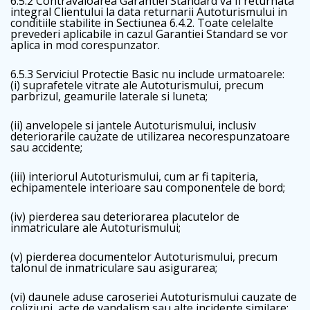
6.5.2 Contravaloarea Garantiei Standard va fi returnata
integral Clientului la data returnarii Autoturismului in
conditiile stabilite in Sectiunea 6.4.2. Toate celelalte
prevederi aplicabile in cazul Garantiei Standard se vor
aplica in mod corespunzator.
6.5.3 Serviciul Protectie Basic nu include urmatoarele:
(i) suprafetele vitrate ale Autoturismului, precum
parbrizul, geamurile laterale si luneta;
(ii) anvelopele si jantele Autoturismului, inclusiv
deteriorarile cauzate de utilizarea necorespunzatoare
sau accidente;
(iii) interiorul Autoturismului, cum ar fi tapiteria,
echipamentele interioare sau componentele de bord;
(iv) pierderea sau deteriorarea placutelor de
inmatriculare ale Autoturismului;
(v) pierderea documentelor Autoturismului, precum
talonul de inmatriculare sau asigurarea;
(vi) daunele aduse caroseriei Autoturismului cauzate de
coliziuni, acte de vandalism sau alte incidente similare;