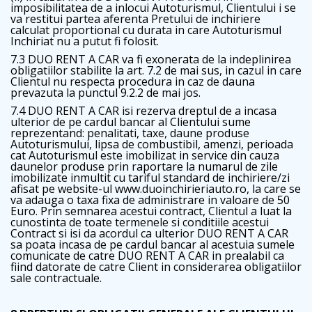
imposibilitatea de a inlocui Autoturismul, Clientului i se
va restitui partea aferenta Pretului de inchiriere
calculat proportional cu durata in care Autoturismul
Inchiriat nu a putut fi folosit.
7.3 DUO RENT A CAR va fi exonerata de la indeplinirea
obligatiilor stabilite la art. 7.2 de mai sus, in cazul in care
Clientul nu respecta procedura in caz de dauna
prevazuta la punctul 9.2.2 de mai jos.
7.4 DUO RENT A CAR isi rezerva dreptul de a incasa
ulterior de pe cardul bancar al Clientului sume
reprezentand: penalitati, taxe, daune produse
Autoturismului, lipsa de combustibil, amenzi, perioada
cat Autoturismul este imobilizat in service din cauza
daunelor produse prin raportare la numarul de zile
imobilizate inmultit cu tariful standard de inchiriere/zi
afisat pe website-ul www.duoinchirieriauto.ro, la care se
va adauga o taxa fixa de administrare in valoare de 50
Euro. Prin semnarea acestui contract, Clientul a luat la
cunostinta de toate termenele si conditiile acestui
Contract si isi da acordul ca ulterior DUO RENT A CAR
sa poata incasa de pe cardul bancar al acestuia sumele
comunicate de catre DUO RENT A CAR in prealabil ca
fiind datorate de catre Client in considerarea obligatiilor
sale contractuale.