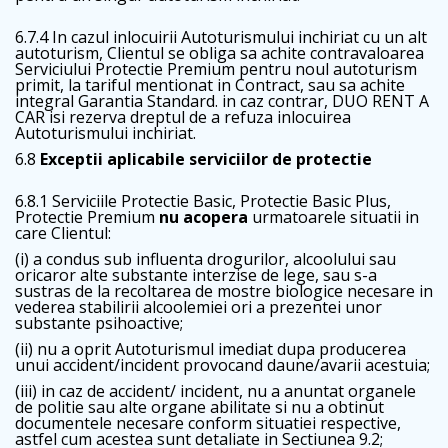
6.7.4 In cazul inlocuirii Autoturismului inchiriat cu un alt
autoturism, Clientul se obliga sa achite contravaloarea
Serviciului Protectie Premium pentru noul autoturism
primit, la tariful mentionat in Contract, sau sa achite
integral Garantia Standard. in caz contrar, DUO RENT A
CAR isi rezerva dreptul de a refuza inlocuirea
Autoturismului inchiriat.
6.8
Exceptii aplicabile serviciilor de protectie
6.8.1 Serviciile Protectie Basic, Protectie Basic Plus,
Protectie Premium
nu acopera
urmatoarele situatii in
care Clientul:
(i) a condus sub influenta drogurilor, alcoolului sau
oricaror alte substante interzise de lege, sau s-a
sustras de la recoltarea de mostre biologice necesare in
vederea stabilirii alcoolemiei ori a prezentei unor
substante psihoactive;
(ii) nu a oprit Autoturismul imediat dupa producerea
unui accident/incident provocand daune/avarii acestuia;
(iii) in caz de accident/ incident, nu a anuntat organele
de politie sau alte organe abilitate si nu a obtinut
documentele necesare conform situatiei respective,
astfel cum acestea sunt detaliate in Sectiunea 9.2;