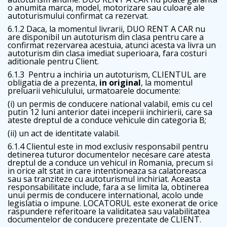
o anumita marca, model, motorizare sau culoare ale
autoturismului confirmat ca rezervat.
6.1.2 Daca, la momentul livrarii, DUO RENT A CAR nu
are disponibil un autoturism din clasa pentru care a
confirmat rezervarea acestuia, atunci acesta va livra un
autoturism din clasa imediat superioara, fara costuri
aditionale pentru Client.
6.1.3 Pentru a inchiria un autoturism, CLIENTUL are
obligatia de a prezenta,
in original
, la momentul
preluarii vehiculului, urmatoarele documente:
(i) un permis de conducere national valabil, emis cu cel
putin 12 luni anterior datei inceperii inchirierii, care sa
ateste dreptul de a conduce vehicule din categoria B;
(ii) un act de identitate valabil.
6.1.4 Clientul este in mod exclusiv responsabil pentru
detinerea tuturor documentelor necesare care atesta
dreptul de a conduce un vehicul in Romania, precum si
in orice alt stat in care intentioneaza sa calatoreasca
sau sa tranziteze cu autoturismul inchiriat. Aceasta
responsabilitate include, fara a se limita la, obtinerea
unui permis de conducere international, acolo unde
legislatia o impune. LOCATORUL este exonerat de orice
raspundere referitoare la validitatea sau valabilitatea
documentelor de conducere prezentate de CLIENT.