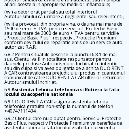
aflarii acesteia in apropierea mediilor inflamabile;
(xvi) a deteriorat partial sau total interiorul
Autoturismului ca urmare a neglijentei sau relei intentii;
(xvii) a provocat, din propria vina, o dauna mai mare de
1500 de euro + TVA, pentru serviciul „Protectie Basic”
sau mai mare de 3000 de euro + TVA pentru serviciile
„Protectie Basic Plus”, respectiv „Protectie Premium”,
conform devizului de reparatie emis de un service auto
autorizat R.A.R.;
6.8.2 Pentru situatiile descrise la punctul 6.8.1 de mai
sus, Clientul va fi in totalitate raspunzator pentru
daunele produse Autoturismului Inchiriat cu intentie
sau din culpa si va avea obligatia de a achita DUO RENT
A CAR contravaloarea prejudiciului produs in cuantumul
comunicat de catre DUO RENT A CAR ulterior returnarii
Autoturismului Inchiriat.
6.9
Asistenta Tehnica telefonica si Rutiera la fata
locului cu acoperire nationala
6.9.1 DUO RENT A CAR asigura asistenta tehnica
telefonica gratuita non-stop la numarul de telefon
+40747111404.
6.9.2 Clientul care nu a optat pentru Serviciul Protectie
Basic Plus, respectiv Protectie Premium va beneficia de
asistenta rutiera la fata locului gratuita, cu exceptia