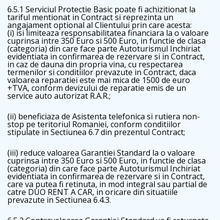
6.5.1 Serviciul Protectie Basic poate fi achizitionat la
tariful mentionat in Contract si reprezinta un
angajament optional al Clientului prin care acesta:
(i) isi limiteaza responsabilitatea financiara la o valoare
cuprinsa intre 350 Euro si 500 Euro, in functie de clasa
(categoria) din care face parte Autoturismul Inchiriat
evidentiata in confirmarea de rezervare si in Contract,
in caz de dauna din propria vina, cu respectarea
termenilor si conditiilor prevazute in Contract, daca
valoarea reparatiei este mai mica de 1500 de euro
+TVA, conform devizului de reparatie emis de un
service auto autorizat R.A.R.;
(ii) beneficiaza de Asistenta telefonica si rutiera non-
stop pe teritoriul Romaniei, conform conditiilor
stipulate in Sectiunea 6.7 din prezentul Contract;
(iii) reduce valoarea Garantiei Standard la o valoare
cuprinsa intre 350 Euro si 500 Euro, in functie de clasa
(categoria) din care face parte Autoturismul Inchiriat
evidentiata in confirmarea de rezervare si in Contract,
care va putea fi retinuta, in mod integral sau partial de
catre DUO RENT A CAR, in oricare din situatiile
prevazute in Sectiunea 6.4.3.