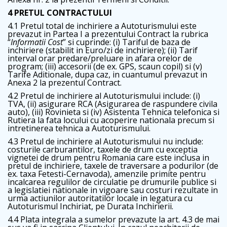
4 PRETUL CONTRACTULUI
4.1 Pretul total de inchiriere a Autoturismului este
prevazut in Partea I a prezentului Contract la rubrica
“
Informatii Cost
” si cuprinde: (i) Tariful de baza de
inchiriere (stabilit in Euro/zi de inchiriere); (ii) Tarif
interval orar predare/preluare in afara orelor de
program; (iii) accesorii (de ex. GPS, scaun copil) si (v)
Tarife Aditionale, dupa caz, in cuantumul prevazut in
Anexa 2 la prezentul Contract.
4.2 Pretul de inchiriere al Autoturismului include: (i)
TVA, (ii) asigurare RCA (Asigurarea de raspundere civila
auto), (iii) Rovinieta si (iv) Asistenta Tehnica telefonica si
Rutiera la fata locului cu acoperire nationala precum si
intretinerea tehnica a Autoturismului.
4.3 Pretul de inchiriere al Autoturismului nu include:
costurile carburantilor, taxele de drum cu exceptia
vignetei de drum pentru Romania care este inclusa in
pretul de inchiriere, taxele de traversare a podurilor (de
ex. taxa Fetesti-Cernavoda), amenzile primite pentru
incalcarea regulilor de circulatie pe drumurile publice si
a legislatiei nationale in vigoare sau costuri rezultate in
urma actiunilor autoritatilor locale in legatura cu
Autoturismul Inchiriat, pe Durata Inchirierii.
4.4 Plata integrala a sumelor prevazute la art. 4.3 de mai