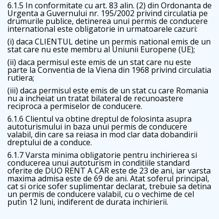
6.1.5 In conformitate cu art. 83 alin. (2) din Ordonanta de
Urgenta a Guvernului nr. 195/2002 privind circulatia pe
drumurile publice, detinerea unui permis de conducere
international este obligatorie in urmatoarele cazuri:
(i) daca CLIENTUL detine un permis national emis de un
stat care nu este membru al Uniunii Europene (UE);
(ii) daca permisul este emis de un stat care nu este
parte la Conventia de la Viena din 1968 privind circulatia
rutiera;
(iii) daca permisul este emis de un stat cu care Romania
nu a incheiat un tratat bilateral de recunoastere
reciproca a permiselor de conducere.
6.1.6 Clientul va obtine dreptul de folosinta asupra
autoturismului in baza unui permis de conducere
valabil, din care sa reiasa in mod clar data dobandirii
dreptului de a conduce.
6.1.7 Varsta minima obligatorie pentru inchirierea si
conducerea unui autoturism in conditiile standard
oferite de DUO RENT A CAR este de 23 de ani, iar varsta
maxima admisa este de 69 de ani. Atat soferul principal,
cat si orice sofer suplimentar declarat, trebuie sa detina
un permis de conducere valabil, cu o vechime de cel
putin 12 luni, indiferent de durata inchirierii.