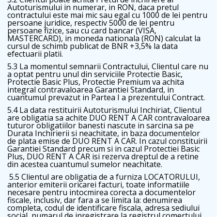
Autoturismului in numerar, in RON, daca pretul
contractului este mai mic sau egal cu 1000 de lei pentru
persoane juridice, respectiv 5000 de lei pentru
persoane fizice, sau cu card bancar (VISA,
MASTERCARD), in moneda nationala (RON) calculat la
cursul de schimb publicat de BNR +3,5% la data
efectuarii platii.
5.3 La momentul semnarii Contractului, Clientul care nu
a optat pentru unul din serviciile Protectie Basic,
Protectie Basic Plus, Protectie Premium va achita
integral contravaloarea Garantiei Standard, in
cuantumul prevazut in Partea I a prezentului Contract.
5.4 La data restituirii Autoturismului Inchiriat, Clientul
are obligatia sa achite DUO RENT A CAR contravaloarea
tuturor obligatiilor banesti nascute in sarcina sa pe
Durata Inchirierii si neachitate, in baza documentelor
de plata emise de DUO RENT A CAR. In cazul constituirii
Garantiei Standard precum si in cazul Protectiei Basic
Plus, DUO RENT A CAR isi rezerva dreptul de a retine
din acestea cuantumul sumelor neachitate.
5.5 Clientul are obligatia de a furniza LOCATORULUI,
anterior emiterii oricarei facturi, toate informatiile
necesare pentru intocmirea corecta a documentelor
fiscale, inclusiv, dar fara a se limita la: denumirea
completa, codul de identificare fiscala, adresa sediului
social, numarul de inregistrare la registrul comertului