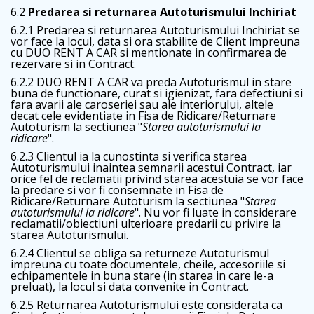
6.2
Predarea si returnarea Autoturismului Inchiriat
6.2.1 Predarea si returnarea Autoturismului Inchiriat se
vor face la locul, data si ora stabilite de Client impreuna
cu DUO RENT A CAR si mentionate in confirmarea de
rezervare si in Contract.
6.2.2 DUO RENT A CAR va preda Autoturismul in stare
buna de functionare, curat si igienizat, fara defectiuni si
fara avarii ale caroseriei sau ale interiorului, altele
decat cele evidentiate in Fisa de Ridicare/Returnare
Autoturism la sectiunea "
Starea autoturismului la
ridicare
".
6.2.3 Clientul ia la cunostinta si verifica starea
Autoturismului inaintea semnarii acestui Contract, iar
orice fel de reclamatii privind starea acestuia se vor face
la predare si vor fi consemnate in Fisa de
Ridicare/Returnare Autoturism la sectiunea "
Starea
autoturismului la ridicare
". Nu vor fi luate in considerare
reclamatii/obiectiuni ulterioare predarii cu privire la
starea Autoturismului.
6.2.4 Clientul se obliga sa returneze Autoturismul
impreuna cu toate documentele, cheile, accesoriile si
echipamentele in buna stare (in starea in care le-a
preluat), la locul si data convenite in Contract.
6.2.5 Returnarea Autoturismului este considerata ca