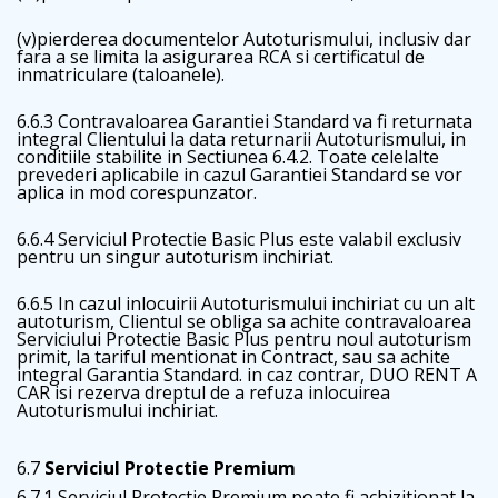
(v)pierderea documentelor Autoturismului, inclusiv dar
fara a se limita la asigurarea RCA si certificatul de
inmatriculare (taloanele).
6.6.3 Contravaloarea Garantiei Standard va fi returnata
integral Clientului la data returnarii Autoturismului, in
conditiile stabilite in Sectiunea 6.4.2. Toate celelalte
prevederi aplicabile in cazul Garantiei Standard se vor
aplica in mod corespunzator.
6.6.4 Serviciul Protectie Basic Plus este valabil exclusiv
pentru un singur autoturism inchiriat.
6.6.5 In cazul inlocuirii Autoturismului inchiriat cu un alt
autoturism, Clientul se obliga sa achite contravaloarea
Serviciului Protectie Basic Plus pentru noul autoturism
primit, la tariful mentionat in Contract, sau sa achite
integral Garantia Standard. in caz contrar, DUO RENT A
CAR isi rezerva dreptul de a refuza inlocuirea
Autoturismului inchiriat.
6.7
Serviciul Protectie Premium
6.7.1 Serviciul Protectie Premium poate fi achizitionat la