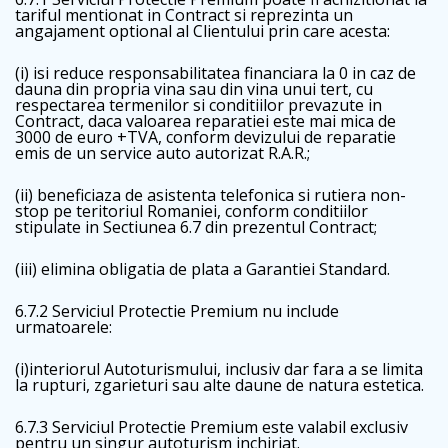
tariful mentionat in Contract si reprezinta un
angajament optional al Clientului prin care acesta:
(i) isi reduce responsabilitatea financiara la 0 in caz de
dauna din propria vina sau din vina unui tert, cu
respectarea termenilor si conditiilor prevazute in
Contract, daca valoarea reparatiei este mai mica de
3000 de euro +TVA, conform devizului de reparatie
emis de un service auto autorizat R.A.R.;
(ii) beneficiaza de asistenta telefonica si rutiera non-
stop pe teritoriul Romaniei, conform conditiilor
stipulate in Sectiunea 6.7 din prezentul Contract;
(iii) elimina obligatia de plata a Garantiei Standard.
6.7.2 Serviciul Protectie Premium nu include
urmatoarele:
(i)interiorul Autoturismului, inclusiv dar fara a se limita
la rupturi, zgarieturi sau alte daune de natura estetica.
6.7.3 Serviciul Protectie Premium este valabil exclusiv
pentru un singur autoturism inchiriat.