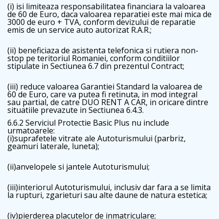
(i) isi limiteaza responsabilitatea financiara la valoarea
de 60 de Euro, daca valoarea reparatiei este mai mica de
3000 de euro + TVA, conform devizului de reparatie
emis de un service auto autorizat R.A.R.;
(ii) beneficiaza de asistenta telefonica si rutiera non-
stop pe teritoriul Romaniei, conform conditiilor
stipulate in Sectiunea 6.7 din prezentul Contract;
(iii) reduce valoarea Garantiei Standard la valoarea de
60 de Euro, care va putea fi retinuta, in mod integral
sau partial, de catre DUO RENT A CAR, in oricare dintre
situatiile prevazute in Sectiunea 6.4.3.
6.6.2 Serviciul Protectie Basic Plus nu include
urmatoarele:
(i)suprafetele vitrate ale Autoturismului (parbriz,
geamuri laterale, luneta);
(ii)anvelopele si jantele Autoturismului;
(iii)interiorul Autoturismului, inclusiv dar fara a se limita
la rupturi, zgarieturi sau alte daune de natura estetica;
(iv)pierderea placutelor de inmatriculare;