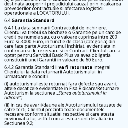
destinata acoperirii prejudiciului cauzat prin incalcarea
prevederilor contractuale si afectarea logisticii
operationale a LOCATORULUI.
6.4
Garantia Standard
6.4.1 La data semnarii Contractului de inchiriere,
Clientul va trebui sa blocheze o Garantie pe un card de
credit pe numele sau, cu o valoare cuprinsa intre 200
Euro si 3.000 Euro, in functie de clasa (categoria) din
care face parte Autoturismul inchiriat, evidentiata in
confirmarea de rezervare si in Contract. Clientul care a
optat pentru Serviciul Basic Plus va avea obligatia
constituirii unei Garantii in valoare de 60 Euro.
6.4.2 Garantia Standard ii
va fi returnata
integral
Clientului la data returnarii Autoturismului, in
urmatoarele conditii:
(i) autoturismul este returnat fara defecte sau avarii,
altele decat cele evidentiate in Fisa Ridicare/Returnare
Autoturism la sectiunea „
Starea autoturismului la
ridicare
”;
(ii) in caz de avarii/daune ale Autoturismului cauzate de
catre terti, Clientul prezinta toate documentele
necesare conform situatiei respective si care atesta
nevinovatia lui, astfel cum acestea sunt detaliate in
Sectiunea 9.2;