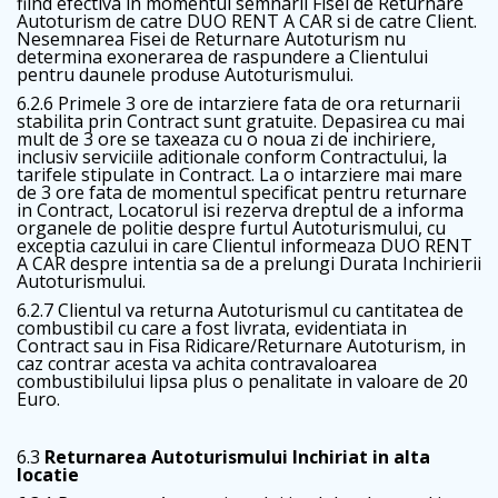
fiind efectiva in momentul semnarii Fisei de Returnare
Autoturism de catre DUO RENT A CAR si de catre Client.
Nesemnarea Fisei de Returnare Autoturism nu
determina exonerarea de raspundere a Clientului
pentru daunele produse Autoturismului.
6.2.6 Primele 3 ore de intarziere fata de ora returnarii
stabilita prin Contract sunt gratuite. Depasirea cu mai
mult de 3 ore se taxeaza cu o noua zi de inchiriere,
inclusiv serviciile aditionale conform Contractului, la
tarifele stipulate in Contract. La o intarziere mai mare
de 3 ore fata de momentul specificat pentru returnare
in Contract, Locatorul isi rezerva dreptul de a informa
organele de politie despre furtul Autoturismului, cu
exceptia cazului in care Clientul informeaza DUO RENT
A CAR despre intentia sa de a prelungi Durata Inchirierii
Autoturismului.
6.2.7 Clientul va returna Autoturismul cu cantitatea de
combustibil cu care a fost livrata, evidentiata in
Contract sau in Fisa Ridicare/Returnare Autoturism, in
caz contrar acesta va achita contravaloarea
combustibilului lipsa plus o penalitate in valoare de 20
Euro.
6.3
Returnarea Autoturismului Inchiriat in alta
locatie