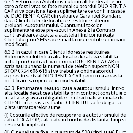
6.3.1 Returnarea Autoturismului in alt loc decat cel in
care a fost livrat se face numai cu acordul DUO RENT A
CAR si va ocaziona taxe suplimentare ce vor fi incasate
de DUO RENT A CAR din valoarea Garantiei Standard,
daca Clientul decide locatia de restituire ulterior
preluarii Autoturismului. Cuantumul taxelor
suplimentare este prevazut in Anexa 2 la Contract,
contravaloarea exacta a acesteia fiind comunicata
Clientului prin SMS sau e-mail la momentul confirmarii
modificarii.
6.3.2 In cazul in care Clientul doreste restituirea
Autoturismului intr-o alta locatie decat cea stabilita
initial prin Contract, va informa DUO RENT A CAR in
scris sau sunand la numarul de telefon suport NON
STOP 0754 606 616 si va trebui sa obtina acordul
expres in scris al DUO RENT A CAR pentru ca aceasta
modificare sa opereze in mod valabil.
6.3.3 Returnarea neautorizata a autoturismului intr-o
alta locatie decat cea stabilita prin contract constituie o
incalcare grava a obligatiilor contractuale asumate de
CLIENT. in aceasta situatie, CLIENTUL va fi obligat la
plata urmatoarelor sume:
(i) Costurile efective de recuperare a autoturismului de
catre LOCATOR, calculate in functie de distanta, timp si
resursele implicate;
(ii) O penalizare fixa in cuantum de 500 (cinci sute) Euro,