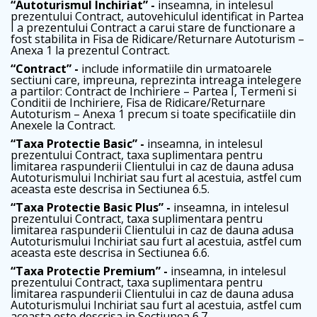
“Autoturismul Inchiriat” -
inseamna, in intelesul
prezentului Contract, autovehiculul identificat in Partea
I a prezentului Contract a carui stare de functionare a
fost stabilita in Fisa de Ridicare/Returnare Autoturism –
Anexa 1 la prezentul Contract.
“Contract” -
include informatiile din urmatoarele
sectiuni care, impreuna, reprezinta intreaga intelegere
a partilor: Contract de Inchiriere – Partea I, Termeni si
Conditii de Inchiriere, Fisa de Ridicare/Returnare
Autoturism – Anexa 1 precum si toate specificatiile din
Anexele la Contract.
“Taxa Protectie Basic” -
inseamna, in intelesul
prezentului Contract, taxa suplimentara pentru
limitarea raspunderii Clientului in caz de dauna adusa
Autoturismului Inchiriat sau furt al acestuia, astfel cum
aceasta este descrisa in Sectiunea 6.5.
“Taxa Protectie Basic Plus” -
inseamna, in intelesul
prezentului Contract, taxa suplimentara pentru
limitarea raspunderii Clientului in caz de dauna adusa
Autoturismului Inchiriat sau furt al acestuia, astfel cum
aceasta este descrisa in Sectiunea 6.6.
“Taxa Protectie Premium” -
inseamna, in intelesul
prezentului Contract, taxa suplimentara pentru
limitarea raspunderii Clientului in caz de dauna adusa
Autoturismului Inchiriat sau furt al acestuia, astfel cum
aceasta este descrisa in Sectiunea 6.7.