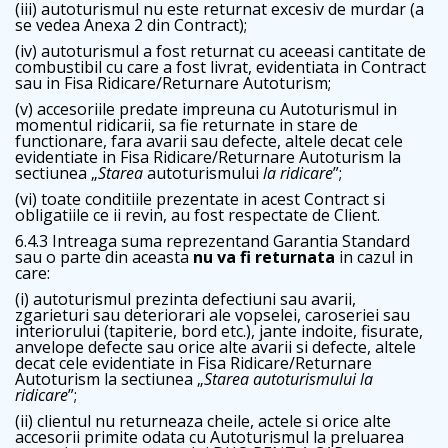
(iii) autoturismul nu este returnat excesiv de murdar (a
se vedea Anexa 2 din Contract);
(iv) autoturismul a fost returnat cu aceeasi cantitate de
combustibil cu care a fost livrat, evidentiata in Contract
sau in Fisa Ridicare/Returnare Autoturism;
(v) accesoriile predate impreuna cu Autoturismul in
momentul ridicarii, sa fie returnate in stare de
functionare, fara avarii sau defecte, altele decat cele
evidentiate in Fisa Ridicare/Returnare Autoturism la
sectiunea „
Starea
autoturismului
la ridicare
”;
(vi) toate conditiile prezentate in acest Contract si
obligatiile ce ii revin, au fost respectate de Client.
6.4.3 Intreaga suma reprezentand Garantia Standard
sau o parte din aceasta
nu va fi returnata
in cazul in
care:
(i) autoturismul prezinta defectiuni sau avarii,
zgarieturi sau deteriorari ale vopselei, caroseriei sau
interiorului (tapiterie, bord etc.), jante indoite, fisurate,
anvelope defecte sau orice alte avarii si defecte, altele
decat cele evidentiate in Fisa Ridicare/Returnare
Autoturism la sectiunea „
Starea autoturismului la
ridicare
”;
(ii) clientul nu returneaza cheile, actele si orice alte
accesorii primite odata cu Autoturismul la preluarea