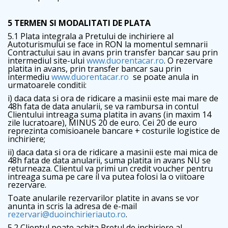
5 TERMEN SI MODALITATI DE PLATA
5.1 Plata integrala a Pretului de inchiriere al
Autoturismului se face in RON la momentul semnarii
Contractului sau in avans prin transfer bancar sau prin
intermediul site-ului
www.duorentacar.ro
. O rezervare
platita in avans, prin transfer bancar sau prin
intermediu
www.duorentacar.ro
se poate anula in
urmatoarele conditii:
i) daca data si ora de ridicare a masinii este mai mare de
48h fata de data anularii, se va rambursa in contul
Clientului intreaga suma platita in avans (in maxim 14
zile lucratoare), MINUS 20 de euro. Cei 20 de euro
reprezinta comisioanele bancare + costurile logistice de
inchiriere;
ii) daca data si ora de ridicare a masinii este mai mica de
48h fata de data anularii, suma platita in avans NU se
returneaza. Clientul va primi un credit voucher pentru
intreaga suma pe care il va putea folosi la o viitoare
rezervare.
Toate anularile rezervarilor platite in avans se vor
anunta in scris la adresa de e-mail
rezervari@duoinchirieriauto.ro
.
5.2 Clientul poate achita Pretul de inchiriere al