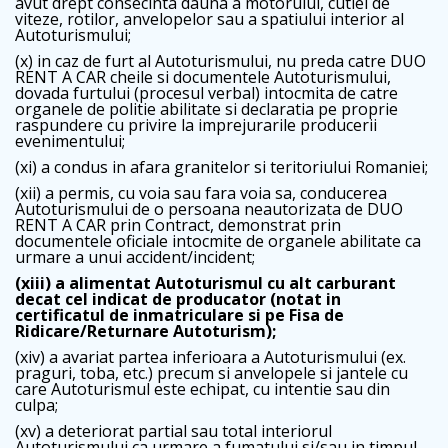
avut drept consecinta dauna a motorului, cutiei de
viteze, rotilor, anvelopelor sau a spatiului interior al
Autoturismului;
(x) in caz de furt al Autoturismului, nu preda catre DUO
RENT A CAR cheile si documentele Autoturismului,
dovada furtului (procesul verbal) intocmita de catre
organele de politie abilitate si declaratia pe proprie
raspundere cu privire la imprejurarile producerii
evenimentului;
(xi) a condus in afara granitelor si teritoriului Romaniei;
(xii) a permis, cu voia sau fara voia sa, conducerea
Autoturismului de o persoana neautorizata de DUO
RENT A CAR prin Contract, demonstrat prin
documentele oficiale intocmite de organele abilitate ca
urmare a unui accident/incident;
(xiii) a alimentat Autoturismul cu alt carburant
decat cel indicat de producator (notat in
certificatul de inmatriculare si pe Fisa de
Ridicare/Returnare Autoturism);
(xiv) a avariat partea inferioara a Autoturismului (ex.
praguri, toba, etc.) precum si anvelopele si jantele cu
care Autoturismul este echipat, cu intentie sau din
culpa;
(xv) a deteriorat partial sau total interiorul
Autoturismului ca urmare a fumatului si/sau in timpul