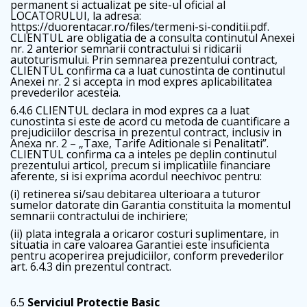
permanent si actualizat pe site-ul oficial al
LOCATORULUI, la adresa:
https://duorentacar.ro/files/termeni-si-conditii.pdf.
CLIENTUL are obligatia de a consulta continutul Anexei
nr. 2 anterior semnarii contractului si ridicarii
autoturismului. Prin semnarea prezentului contract,
CLIENTUL confirma ca a luat cunostinta de continutul
Anexei nr. 2 si accepta in mod expres aplicabilitatea
prevederilor acesteia.
6.4.6 CLIENTUL declara in mod expres ca a luat
cunostinta si este de acord cu metoda de cuantificare a
prejudiciilor descrisa in prezentul contract, inclusiv in
Anexa nr. 2 – „Taxe, Tarife Aditionale si Penalitati”.
CLIENTUL confirma ca a inteles pe deplin continutul
prezentului articol, precum si implicatiile financiare
aferente, si isi exprima acordul neechivoc pentru:
(i) retinerea si/sau debitarea ulterioara a tuturor
sumelor datorate din Garantia constituita la momentul
semnarii contractului de inchiriere;
(ii) plata integrala a oricaror costuri suplimentare, in
situatia in care valoarea Garantiei este insuficienta
pentru acoperirea prejudiciilor, conform prevederilor
art. 6.4.3 din prezentul contract.
6.5
Serviciul Protectie Basic