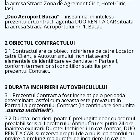
la adresa Strada Zona de Agrement Ciric, Hotel Ciric,
Iasi.
„Duo Aeroport Bacau”
– inseamna, in intelesul
prezentului Contract, agentia DUO RENT A CAR situata
la adresa Strada Aeroportului nr. 1, Bacau.
2 OBIECTUL CONTRACTULUI
2.1 Contractul are ca obiect inchirierea de catre Locator
catre Client, a Autoturismului Inchiriat avand
elementele de identificare evidentiate in Partea I,
conform termenilor si conditiilor stabilite prin
prezentul Contract.
3 DURATA INCHIRIERII AUTOVEHICULULUI
3.1 Prezentul Contract a fost incheiat pe o perioada
determinata, astfel cum aceasta este prevazuta in
Partea I a prezentului Contract (in continuare denumita
„
Durata Inchirierii
”).
3.2 Durata Inchirierii poate fi prelungita doar cu acordul
prealabil scris al Locatorului obtinut cu cel putin 24 ore
inaintea expirarii Duratei Inchirierii. In caz contrar, DUO
RENT A CAR isi rezerva dreptul de a nu isi da acordul cu
privire la prelungirea duratei de inchiriere. In caz de