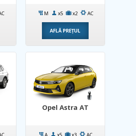
AC
M
x5
x2
AC
AFLĂ PREȚUL
Opel Astra AT
AC
A
x5
x3
AC