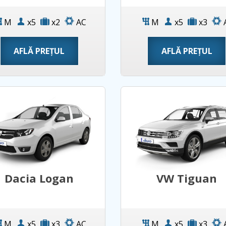
M
x5
x2
AC
M
x5
x3
AFLĂ PREȚUL
AFLĂ PREȚUL
Dacia Logan
VW Tiguan
M
x5
x3
AC
M
x5
x3