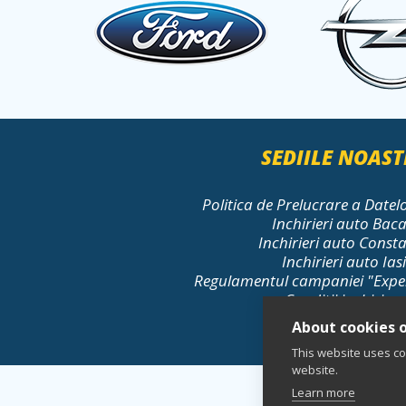
SEDIILE NOAST
Politica de Prelucrare a Datel
Inchirieri auto Bac
Inchirieri auto Const
Inchirieri auto Iasi
Regulamentul campaniei "Exp
Conditii inchiriere
About cookies o
This website uses co
website.
Learn more