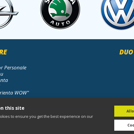
RE
DUO
or Personale
au
anta
erienta WOW"
n this site
All
okies to ensure you get the best experience on our
Coo