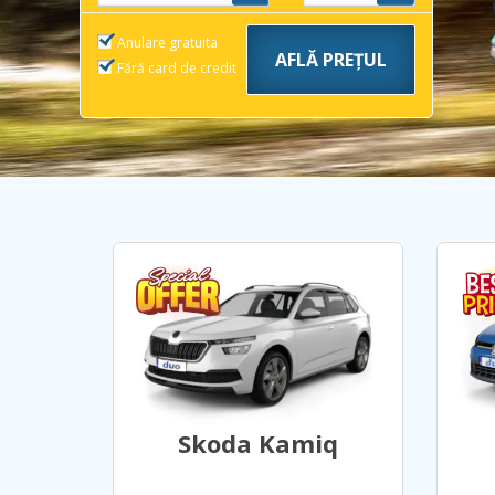
Anulare gratuita
Fără card de credit
Skoda Kamiq