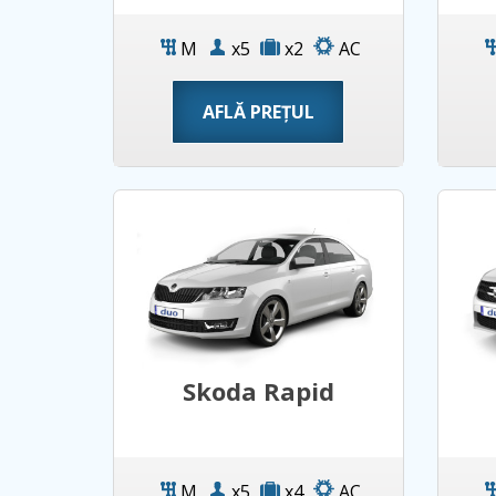
M
x5
x2
AC
AFLĂ PREȚUL
Skoda Rapid
M
x5
x4
AC