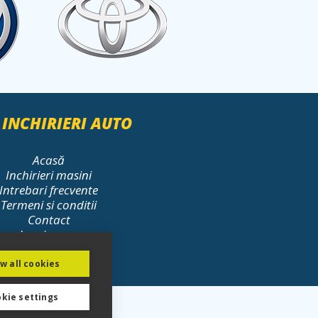
 INCHIRIERI AUTO
Acasă
Inchirieri masini
Intrebari frecvente
Termeni si conditii
Contact
Leasing op.
Sitemap
ANPC
ow all cookies
kie settings