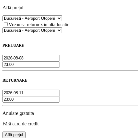
Află prețul
Vreau sa returnez in alta locatie
PRELUARE
RETURNARE
Anulare gratuita
Fără card de credit